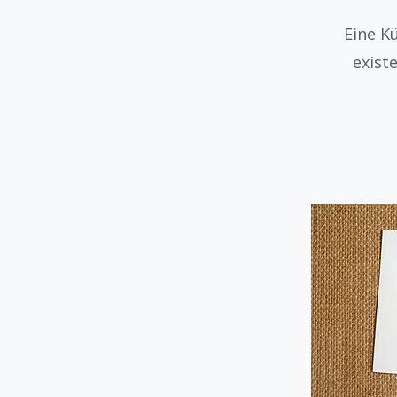
Eine K
exist