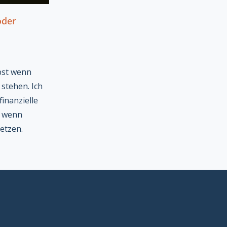
oder
bst wenn
 stehen. Ich
finanzielle
, wenn
setzen.